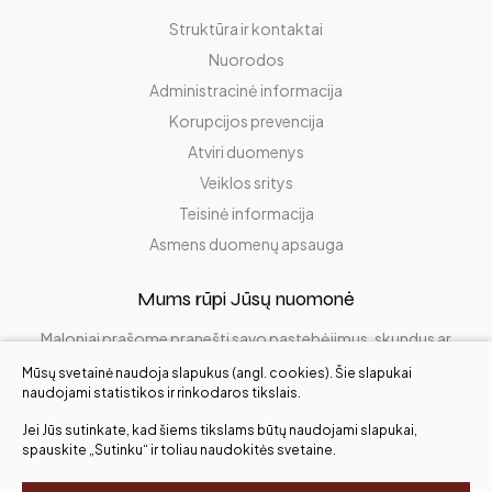
Struktūra ir kontaktai
Nuorodos
Administracinė informacija
Korupcijos prevencija
Atviri duomenys
Veiklos sritys
Teisinė informacija
Asmens duomenų apsauga
Mums rūpi Jūsų nuomonė
Maloniai prašome pranešti savo pastebėjimus, skundus ar
pasidalinti džiaugsmu!
Mūsų svetainė naudoja slapukus (angl. cookies). Šie slapukai
naudojami statistikos ir rinkodaros tikslais.
Jei Jūs sutinkate, kad šiems tikslams būtų naudojami slapukai,
Įvertinkite mus
spauskite „Sutinku“ ir toliau naudokitės svetaine.