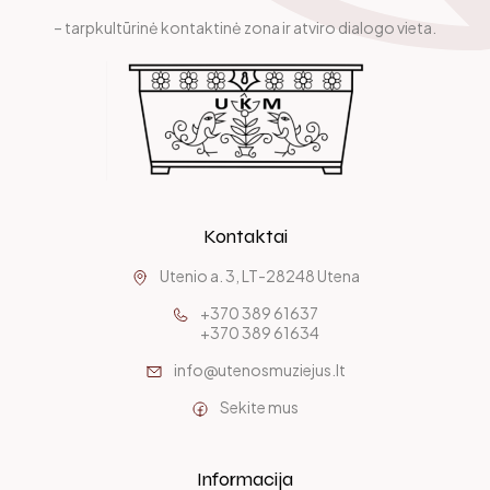
– tarpkultūrinė kontaktinė zona ir atviro dialogo vieta.
Muziejaus istorija
Muziejaus rinkinai
Padaliniai
Kontaktai
Vidaus darbo tvarkos taisyklės
Utenio a. 3, LT-28248 Utena
Ekspozicijos
+370 389 61637
+370 389 61634
Leidiniai
info@utenosmuziejus.lt
Sekite mus
Laisvės ąžuolai
Kilnojamosios parodos
Informacija