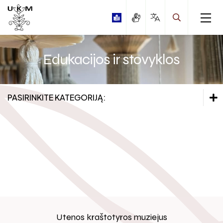
Edukacijos ir stovyklos
PASIRINKITE KATEGORIJĄ:
Edukaciniai užsiėmimai
Edukaciniai užsiėmimai
Edukaciniai užsiėmimai pagal Kultūros pasą
Edukaciniai užsiėmimai pagal Kultūros pasą
Stovyklos
Stovyklos
Edukacijų gidas
Edukacijų gidas
Utenos kraštotyros muziejus