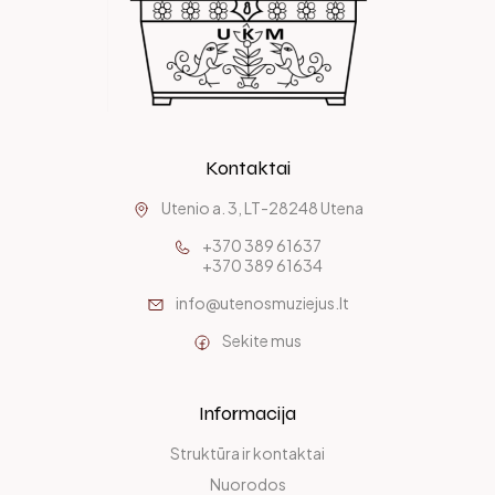
Kontaktai
Utenio a. 3, LT-28248 Utena
+370 389 61637
+370 389 61634
info@utenosmuziejus.lt
Sekite mus
Informacija
Struktūra ir kontaktai
Nuorodos