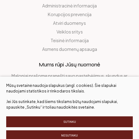
Administracinė informacija
Korupcijos prevencija
Atviri duomenys
Veiklos sritys
Teisinė informacija
Asmens duomenų apsauga
Mums rūpi Jūsų nuomonė
Maloniai prašome pranešti savo pastebėjimus, skundus ar
pasidalinti džiaugsmu!
Mūsų svetainė naudoja slapukus (angl. cookies). Šie slapukai
naudojami statistikos ir rinkodaros tikslais.
Jei Jūs sutinkate, kad šiems tikslams būtų naudojami slapukai,
Įvertinkite mus
spauskite „Sutinku“ ir toliau naudokitės svetaine.
SUTINKU
Visos teisės saugomos. ©
NESUTINKU
Slapukų parinktys