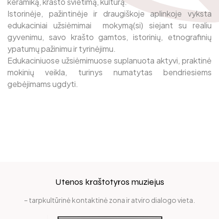
keramiką, krašto švietimą, kultūrą.
Istorinėje, pažintinėje ir draugiškoje aplinkoje vyksta
Edukaciniai užsiėmimai pagal Kultūros pasą
edukaciniai užsiėmimai mokymą(si) siejant su realiu
gyvenimu, savo krašto gamtos, istorinių, etnografinių
Stovyklos
Muziejaus istorija
ypatumų pažinimu ir tyrinėjimu.
Edukaciniuose užsiėmimuose suplanuota aktyvi, praktinė
Edukacijų gidas
Muziejaus rinkinai
mokinių veikla, turinys numatytas bendriesiems
gebėjimams ugdyti.
Padaliniai
Vidaus darbo tvarkos taisyklės
Ekspozicijos
Leidiniai
Utenos kraštotyros muziejus
Laisvės ąžuolai
– tarpkultūrinė kontaktinė zona ir atviro dialogo vieta.
Kilnojamosios parodos