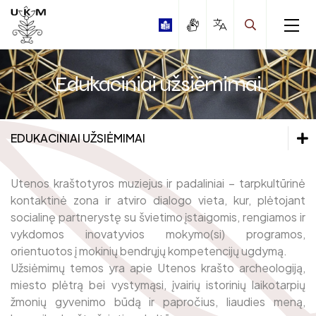
Edukaciniai užsiėmimai
EDUKACINIAI UŽSIĖMIMAI
Edukaciniai užsiėmimai
Edukaciniai užsiėmimai
Utenos kraštotyros muziejus ir padaliniai – tarpkultūrinė
Edukaciniai užsiėmimai pagal Kultūros pasą
Edukaciniai užsiėmimai Utenos kraštotyros muziejuje
kontaktinė zona ir atviro dialogo vieta, kur, plėtojant
socialinę partnerystę su švietimo įstaigomis, rengiamos ir
Edukaciniai užsiėmimai Laisvės kovų muziejuje
Stovyklos
vykdomos inovatyvios mokymo(si) programos,
Edukaciniai užsiėmimai Tradicinių amatų centre „Svirnas“
orientuotos į mokinių bendrųjų kompetencijų ugdymą.
Edukacijų gidas
Edukaciniai užsiėmimai Tauragnų krašto muziejuje
Užsiėmimų temos yra apie Utenos krašto archeologiją,
Edukaciniai užsiėmimai A. ir M. Miškinių literatūrinėje-
miesto plėtrą bei vystymąsi, įvairių istorinių laikotarpių
etnografinėje sodyboje
žmonių gyvenimo būdą ir papročius, liaudies meną,
Edukaciniai užsiėmimai V. Valiušio keramikos muziejuje