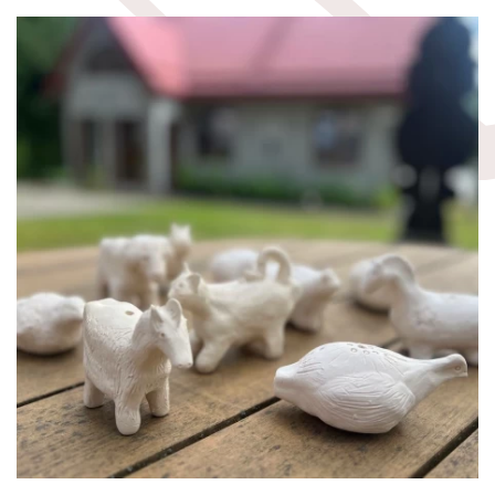
Padaliniai
Vidaus darbo tvarkos taisyklės
Ekspozicijos
Leidiniai
Laisvės ąžuolai
Kilnojamosios parodos