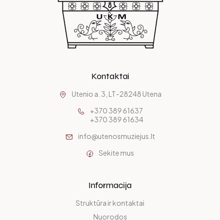
Kontaktai
Utenio a. 3, LT-28248 Utena
+370 389 61637
+370 389 61634
info@utenosmuziejus.lt
Sekite mus
Informacija
Struktūra ir kontaktai
Nuorodos