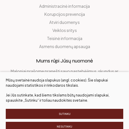
Administracinė informacija
Korupcijos prevencija
Atviri duomenys
Veiklos sritys
Teisinė informacija
Asmens duomenų apsauga
Mums rūpi Jūsų nuomonė
Maloniai prašome pranešti savo pastebėjimus, skundus ar
pasidalinti džiaugsmu!
Mūsų svetainė naudoja slapukus (angl. cookies). Šie slapukai
naudojami statistikos ir rinkodaros tikslais.
Jei Jūs sutinkate, kad šiems tikslams būtų naudojami slapukai,
Įvertinkite mus
spauskite „Sutinku“ ir toliau naudokitės svetaine.
SUTINKU
Visos teisės saugomos. ©
NESUTINKU
Slapukų parinktys