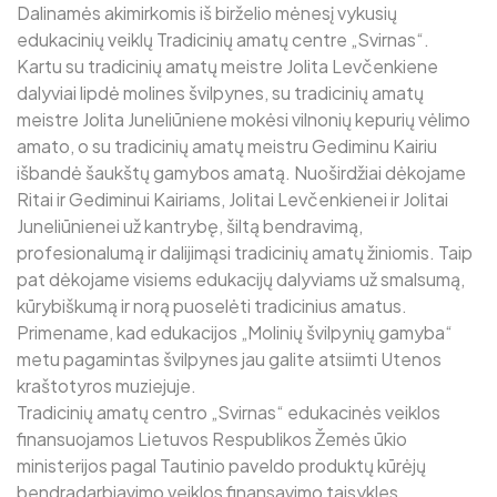
Dalinamės akimirkomis iš birželio mėnesį vykusių
edukacinių veiklų Tradicinių amatų centre „Svirnas“.
Kartu su tradicinių amatų meistre Jolita Levčenkiene
dalyviai lipdė molines švilpynes, su tradicinių amatų
meistre Jolita Juneliūniene mokėsi vilnonių kepurių vėlimo
amato, o su tradicinių amatų meistru Gediminu Kairiu
išbandė šaukštų gamybos amatą. Nuoširdžiai dėkojame
Ritai ir Gediminui Kairiams, Jolitai Levčenkienei ir Jolitai
Juneliūnienei už kantrybę, šiltą bendravimą,
profesionalumą ir dalijimąsi tradicinių amatų žiniomis. Taip
pat dėkojame visiems edukacijų dalyviams už smalsumą,
kūrybiškumą ir norą puoselėti tradicinius amatus.
Primename, kad edukacijos „Molinių švilpynių gamyba“
metu pagamintas švilpynes jau galite atsiimti Utenos
kraštotyros muziejuje.
Tradicinių amatų centro „Svirnas“ edukacinės veiklos
finansuojamos Lietuvos Respublikos Žemės ūkio
ministerijos pagal Tautinio paveldo produktų kūrėjų
bendradarbiavimo veiklos finansavimo taisykles.