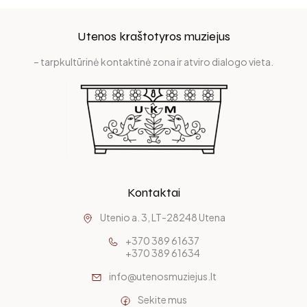
Utenos kraštotyros muziejus
– tarpkultūrinė kontaktinė zona ir atviro dialogo vieta.
Kontaktai
Utenio a. 3, LT-28248 Utena
+370 389 61637
+370 389 61634
info@utenosmuziejus.lt
Sekite mus