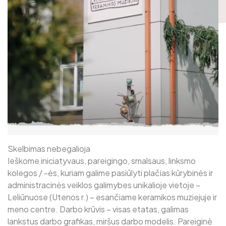
Padaliniai
Vidaus darbo tvarkos taisyklės
Ekspozicijos
Leidiniai
Laisvės ąžuolai
Kilnojamosios parodos
Skelbimas nebegalioja
Ieškome iniciatyvaus, pareigingo, smalsaus, linksmo
kolegos / -ės, kuriam galime pasiūlyti plačias kūrybinės ir
administracinės veiklos galimybes unikalioje vietoje –
Leliūnuose (Utenos r.) – esančiame keramikos muziejuje ir
meno centre. Darbo krūvis – visas etatas, galimas
lankstus darbo grafikas, miršus darbo modelis. Pareiginė