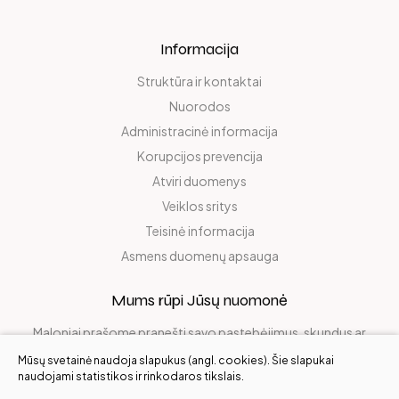
Informacija
Struktūra ir kontaktai
Nuorodos
Administracinė informacija
Korupcijos prevencija
Atviri duomenys
Veiklos sritys
Teisinė informacija
Asmens duomenų apsauga
Mums rūpi Jūsų nuomonė
Maloniai prašome pranešti savo pastebėjimus, skundus ar
pasidalinti džiaugsmu!
Mūsų svetainė naudoja slapukus (angl. cookies). Šie slapukai
naudojami statistikos ir rinkodaros tikslais.