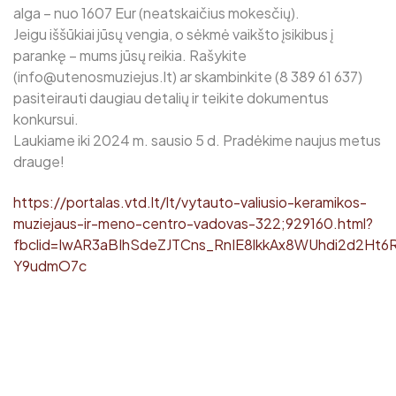
alga – nuo 1607 Eur (neatskaičius mokesčių).
Jeigu iššūkiai jūsų vengia, o sėkmė vaikšto įsikibus į
parankę – mums jūsų reikia. Rašykite
(info@utenosmuziejus.lt) ar skambinkite (8 389 61 637)
pasiteirauti daugiau detalių ir teikite dokumentus
konkursui.
Laukiame iki 2024 m. sausio 5 d. Pradėkime naujus metus
drauge!
https://portalas.vtd.lt/lt/vytauto-valiusio-keramikos-
muziejaus-ir-meno-centro-vadovas-322;929160.html?
fbclid=IwAR3aBIhSdeZJTCns_RnIE8lkkAx8WUhdi2d2Ht
Y9udmO7c