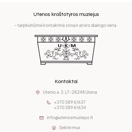
Utenos kraštotyros muziejus
– tarpkultūrinė kontaktinė zona ir atviro dialogo vieta.
Kontaktai
Utenio a. 3, LT-28248 Utena
+370 389 61637
+370 389 61634
info@utenosmuziejus.lt
Sekite mus