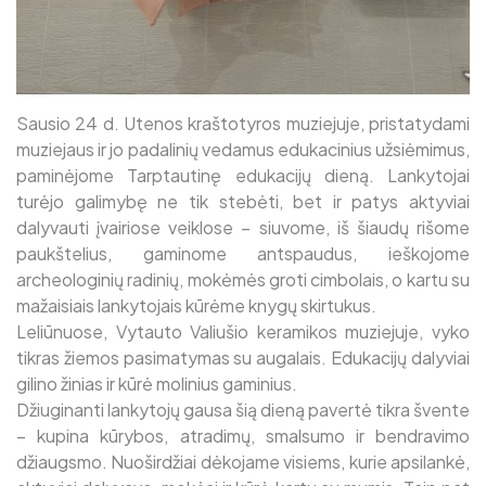
Sausio 24 d. Utenos kraštotyros muziejuje, pristatydami
muziejaus ir jo padalinių vedamus edukacinius užsiėmimus,
paminėjome Tarptautinę edukacijų dieną. Lankytojai
turėjo galimybę ne tik stebėti, bet ir patys aktyviai
dalyvauti įvairiose veiklose – siuvome, iš šiaudų rišome
paukštelius, gaminome antspaudus, ieškojome
archeologinių radinių, mokėmės groti cimbolais, o kartu su
mažaisiais lankytojais kūrėme knygų skirtukus.
Leliūnuose, Vytauto Valiušio keramikos muziejuje, vyko
tikras žiemos pasimatymas su augalais. Edukacijų dalyviai
gilino žinias ir kūrė molinius gaminius.
Džiuginanti lankytojų gausa šią dieną pavertė tikra švente
– kupina kūrybos, atradimų, smalsumo ir bendravimo
džiaugsmo. Nuoširdžiai dėkojame visiems, kurie apsilankė,