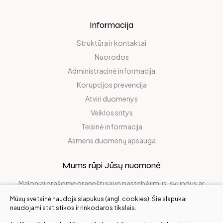
Informacija
Struktūra ir kontaktai
Nuorodos
Administracinė informacija
Korupcijos prevencija
Atviri duomenys
Veiklos sritys
Teisinė informacija
Asmens duomenų apsauga
Mums rūpi Jūsų nuomonė
Maloniai prašome pranešti savo pastebėjimus, skundus ar
pasidalinti džiaugsmu!
Mūsų svetainė naudoja slapukus (angl. cookies). Šie slapukai
naudojami statistikos ir rinkodaros tikslais.