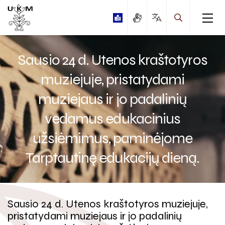
Sausio 24 d. Utenos kraštotyros
muziejuje, pristatydami
muziejaus ir jo padalinių
Edukaciniai užsiėmimai
vedamus edukacinius
Edukaciniai užsiėmimai pagal Kultūros pasą
užsiėmimus, paminėjome
Tarptautinę edukacijų dieną.
Stovyklos
Edukacijų gidas
Muziejaus istorija
Sausio 24 d. Utenos kraštotyros muziejuje,
Muziejaus rinkinai
pristatydami muziejaus ir jo padalinių