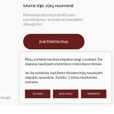
Mums rūpi Jūsų nuomonė
Maloniai prašome pranešti savo
pastebėjimus, skundus ar pasidalinti
džiaugsmu!
Įvertinkite mus
Mūsų svetainė naudoja slapukus (angl. cookies). Šie
slapukai naudojami statistikos ir rinkodaros tikslais.
Jei Jūs sutinkate, kad šiems tikslams būtų naudojami
slapukai, spauskite „Sutinku“ ir toliau naudokitės
svetaine.
SUTINKU
NESUTINKU
PARINKTYS
sauga
Sukurta:
TEXUS