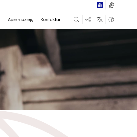
s
Apie muziejų
Kontaktai
Select Language
▼