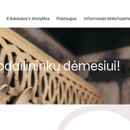
Edukacijos ir stovyklos
Paslaugos
Informacija lankytojam
odailininkų dėmesiui!