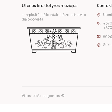
Utenos kraštotyros muziejus
Kontakt
– tarpkultūrinė kontaktinė zona ir atviro
Uteni
dialogo vieta.
+370
+370
info
Seki
Visos teisės saugomos. ©