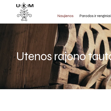
Naujienos
Parodos ir renginiai
Utenos rajono taut