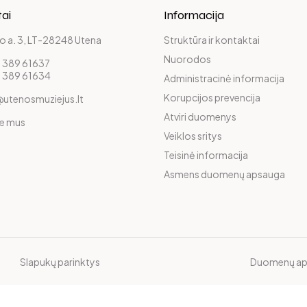
ai
Informacija
o a. 3, LT-28248 Utena
Struktūra ir kontaktai
Nuorodos
 389 61637
 389 61634
Administracinė informacija
Korupcijos prevencija
@utenosmuziejus.lt
Atviri duomenys
te mus
Veiklos sritys
Teisinė informacija
Asmens duomenų apsauga
Slapukų parinktys
Duomenų ap