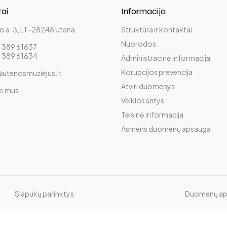
ai
Informacija
o a. 3, LT-28248 Utena
Struktūra ir kontaktai
Nuorodos
 389 61637
 389 61634
Administracinė informacija
Korupcijos prevencija
@utenosmuziejus.lt
Atviri duomenys
te mus
Veiklos sritys
Teisinė informacija
Asmens duomenų apsauga
Slapukų parinktys
Duomenų ap