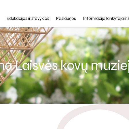
Edukacijos ir stovyklos
Paslaugos
Informacija lankytojam
iena Laisvės kovų muzie