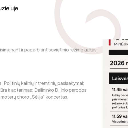
ziejuje
isimenant ir pagerbiant sovietinio režimo aukas
s:
Politinių kalinių ir tremtinių pasisakymai;
ūra ir aptarimas;
Dailininko D. Inio parodos
 moterų choro „Sėlija“ koncertas.