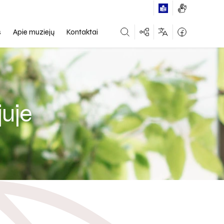
s
Apie muziejų
Kontaktai
Select Language
▼
juje