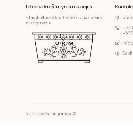
Utenos kraštotyros muziejus
Kontakt
– tarpkultūrinė kontaktinė zona ir atviro
Uteni
dialogo vieta.
+370
+370
info
Seki
Visos teisės saugomos. ©