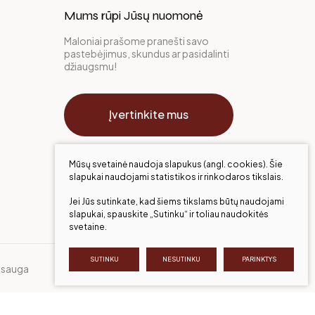
Mums rūpi Jūsų nuomonė
Maloniai prašome pranešti savo
pastebėjimus, skundus ar pasidalinti
džiaugsmu!
Įvertinkite mus
Mūsų svetainė naudoja slapukus (angl. cookies). Šie
slapukai naudojami statistikos ir rinkodaros tikslais.
Jei Jūs sutinkate, kad šiems tikslams būtų naudojami
slapukai, spauskite „Sutinku“ ir toliau naudokitės
svetaine.
SUTINKU
NESUTINKU
PARINKTYS
sauga
Sukurta:
TEXUS