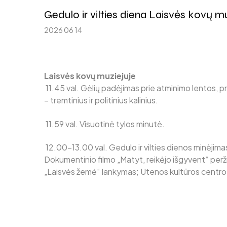
Gedulo ir vilties diena Laisvės kovų mu
2026 06 14
Laisvės kovų muziejuje
11.45 val.
Gėlių padėjimas prie atminimo lentos, pr
– tremtinius ir politinius kalinius.
11.59 val.
Visuotinė tylos minutė.
12.00–13.00 val.
Gedulo ir vilties dienos minėjima
Dokumentinio filmo „Matyt, reikėjo išgyvent“ perži
„Laisvės žemė“ lankymas;
Utenos kultūros centro