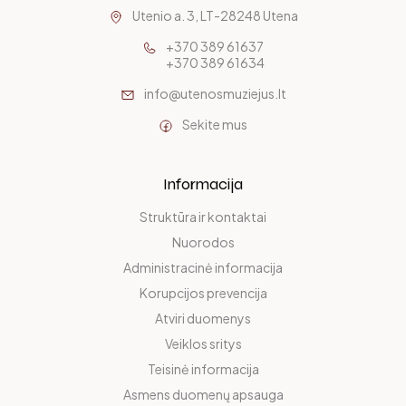
Utenio a. 3, LT-28248 Utena
+370 389 61637
+370 389 61634
info@utenosmuziejus.lt
Sekite mus
Informacija
Struktūra ir kontaktai
Nuorodos
Administracinė informacija
Korupcijos prevencija
Atviri duomenys
Veiklos sritys
Teisinė informacija
Asmens duomenų apsauga