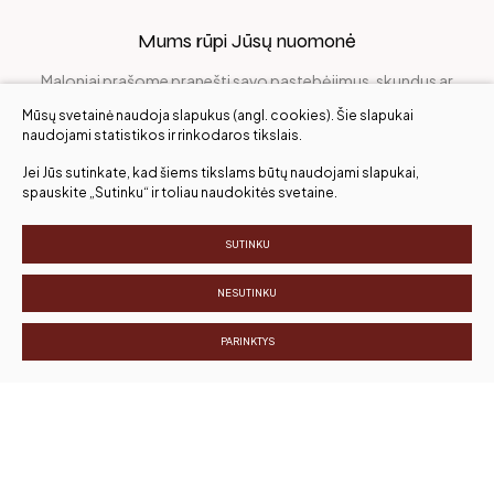
Mums rūpi Jūsų nuomonė
Maloniai prašome pranešti savo pastebėjimus, skundus ar
pasidalinti džiaugsmu!
Mūsų svetainė naudoja slapukus (angl. cookies). Šie slapukai
naudojami statistikos ir rinkodaros tikslais.
Jei Jūs sutinkate, kad šiems tikslams būtų naudojami slapukai,
Įvertinkite mus
spauskite „Sutinku“ ir toliau naudokitės svetaine.
SUTINKU
Visos teisės saugomos. ©
NESUTINKU
Slapukų parinktys
Duomenų apsauga
PARINKTYS
Sukurta:
TEXUS