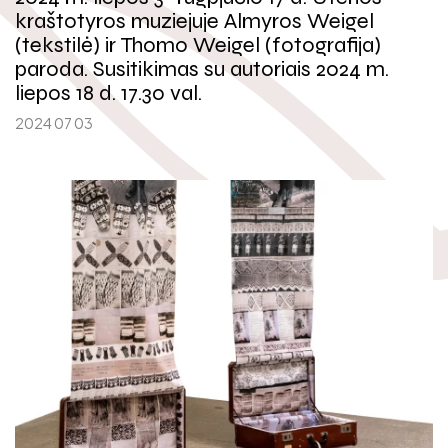
Padaliniai
kraštotyros muziejuje Almyros Weigel
(tekstilė) ir Thomo Weigel (fotografija)
Vidaus darbo tvarkos taisyklės
paroda. Susitikimas su autoriais 2024 m.
liepos 18 d. 17.30 val.
Ekspozicijos
2024 07 03
Leidiniai
Laisvės ąžuolai
Kilnojamosios parodos