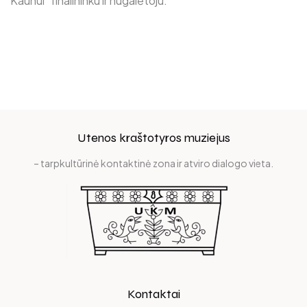
Kaunui“ finalininku ir nugalėtoju.
Utenos kraštotyros muziejus
– tarpkultūrinė kontaktinė zona ir atviro dialogo vieta.
Kontaktai