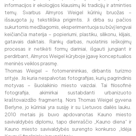
informacijos ir ekologijos klausimų iki tradicijų ir atminties
temų. Svarbus Almyros Weigel kūrinių bruožas –
išsaugota jų tekstiliška prigimtis. Ji dirba su pačios
sukurtomis medžiagomis, eksperimentuoja su būvį lengvai
keičiančia materija – popieriumi, plastiku, silikonu, klijais,
gatavais daiktais. Rankų darbas, nuolatinis ieškojimų
procesas ir netikėti formų dariniai, išgauti jungiant ir
perdirbant, Almyros Weigel kūryboje įgavę konceptualios
meninės veiklos prasmę.
Thomas Weigel – fotomenininkas, dirbantis turizmo
srityje. Jis kuria nespalvotas fotografijas, kurių pagrindinis
motyvas – šiuolaikinio miesto vaizdai. Tai filosofinė
fotografija, akimirkai sustabdanti urbanizuoto
kraštovaizdžio fragmentą. Nors Thomas Weigel gyvena
Berlyne, jo kūriniai yra susiję ir su Lietuvos dailės lauku.
2010 metais jis buvo apdovanotas Kauno miesto
savivaldybės diplomu, tapo dienraščio „Kauno diena“ ir
Kauno miesto savivaldybės surengto konkurso „Idėja