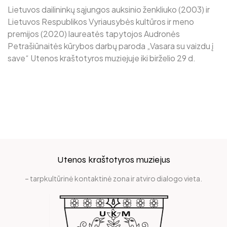
Lietuvos dailininkų sąjungos auksinio ženkliuko (2003) ir
Lietuvos Respublikos Vyriausybės kultūros ir meno
premijos (2020) laureatės tapytojos Audronės
Petrašiūnaitės kūrybos darbų paroda „Vasara su vaizdu į
save“ Utenos kraštotyros muziejuje iki birželio 29 d.
Utenos kraštotyros muziejus
– tarpkultūrinė kontaktinė zona ir atviro dialogo vieta.