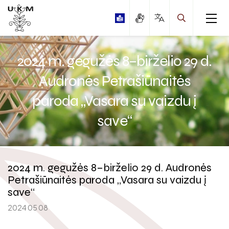
2024 m. gegužės 8–birželio 29 d.
Audronės Petrašiūnaitės
paroda „Vasara su vaizdu į
Edukaciniai užsiėmimai
save“
Edukaciniai užsiėmimai pagal Kultūros pasą
Stovyklos
2024 m. gegužės 8–birželio 29 d. Audronės
Petrašiūnaitės paroda „Vasara su vaizdu į
Edukacijų gidas
Muziejaus istorija
save“
Muziejaus rinkinai
2024 05 08