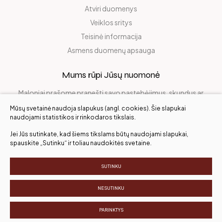
Atviri duomenys
Veiklos sritys
Teisinė informacija
Asmens duomenų apsauga
Mums rūpi Jūsų nuomonė
Maloniai prašome pranešti savo pastebėjimus, skundus ar
pasidalinti džiaugsmu!
Mūsų svetainė naudoja slapukus (angl. cookies). Šie slapukai
naudojami statistikos ir rinkodaros tikslais.
Jei Jūs sutinkate, kad šiems tikslams būtų naudojami slapukai,
Įvertinkite mus
spauskite „Sutinku“ ir toliau naudokitės svetaine.
SUTINKU
Visos teisės saugomos. ©
NESUTINKU
Slapukų parinktys
Duomenų apsauga
PARINKTYS
Sukurta:
TEXUS