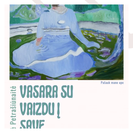
Padaliniai
Vidaus darbo tvarkos taisyklės
Ekspozicijos
Leidiniai
Laisvės ąžuolai
Kilnojamosios parodos