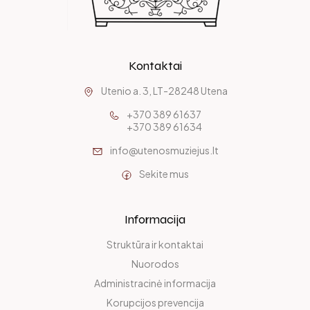
Kontaktai
Utenio a. 3, LT-28248 Utena
+370 389 61637
+370 389 61634
info@utenosmuziejus.lt
Sekite mus
Informacija
Struktūra ir kontaktai
Nuorodos
Administracinė informacija
Korupcijos prevencija